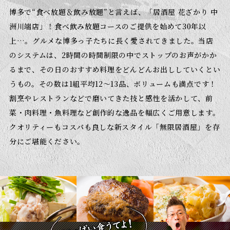
博多で“食べ放題＆飲み放題”と言えば、「居酒屋 花ざかり 中
洲川端店」！
食べ飲み放題コースのご提供を始めて30年以
上…。グルメな博多っ子たちに長く愛されてきました。
当店
のシステムは、2時間の時間制限の中でストップのお声がかか
るまで、その日のおすすめ料理をどんどんお出ししていくとい
うもの。
その数は1組平均12～13品、ボリュームも満点です！
割烹やレストランなどで磨いてきた技と感性を活かして、前
菜・肉料理・魚料理など創作的な逸品を幅広く
ご用意します。
クオリティーもコスパも良しな新スタイル「無限居酒屋」を存
分にご堪能ください。