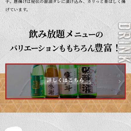
手。
唐揚げは秘伝の醤油ダレに漬け込み、カリっと香ばしく揚
げています。
飲み放題メ
ニューの
豊富！
バリエーションももちろん