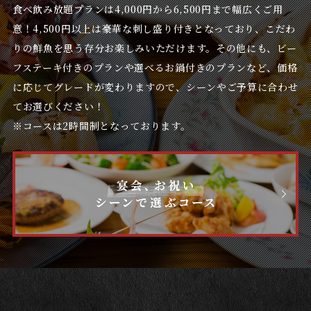
食べ飲み放題プランは4,000円から6,500円まで幅広くご用
意！
4,500円以上は豪華な刺し盛り付きとなっており、こだわ
りの鮮魚を思う存分お楽しみいただけます。
その他にも、ビー
フステーキ付きのプランや選べるお鍋付きのプランなど、価格
に応じてグレードが変わりますので、シーンやご予算に合わせ
てお選びください！
※コースは2時間制となっております。